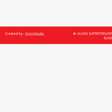
Created by:
GmmStudio
© ა(ა)იპ ეკონომიკუ
ნავ